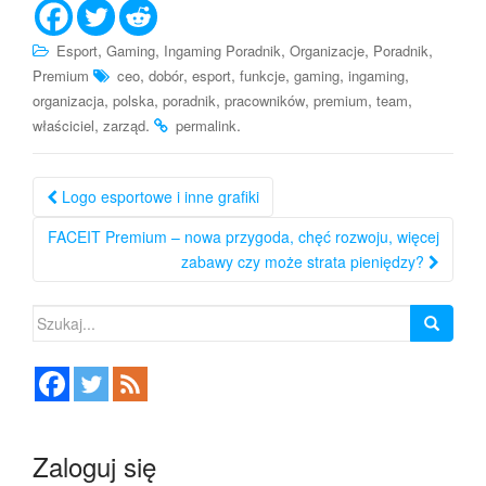
,
,
,
,
,
Esport
Gaming
Ingaming Poradnik
Organizacje
Poradnik
,
,
,
,
,
,
Premium
ceo
dobór
esport
funkcje
gaming
ingaming
,
,
,
,
,
,
organizacja
polska
poradnik
pracowników
premium
team
,
.
.
właściciel
zarząd
permalink
Nawigacja
Logo esportowe i inne grafiki
po
FACEIT Premium – nowa przygoda, chęć rozwoju, więcej
wpisie
zabawy czy może strata pieniędzy?
Szukaj:
Zaloguj się