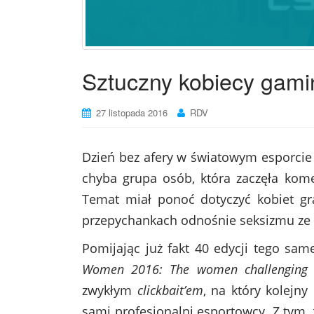
Sztuczny kobiecy gami
27 listopada 2016
RDV
Dzień bez afery w światowym esporcie 
chyba grupa osób, która zaczęła kom
Temat miał ponoć dotyczyć kobiet gr
przepychankach odnośnie seksizmu ze 
Pomijając już fakt 40 edycji tego sam
Women 2016: The women challenging s
zwykłym
clickbait’em
, na który kolejny
sami profesjonalni esportowcy. Z tym,