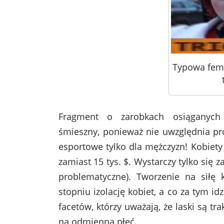
Typowa femi
Fragment o zarobkach osiąganych
śmieszny, ponieważ nie uwzględnia pros
esportowe tylko dla mężczyzn! Kobiety
zamiast 15 tys. $. Wystarczy tylko się z
problematyczne). Tworzenie na sił
stopniu izolację kobiet, a co za tym id
facetów, którzy uważają, że laski są t
na odmienną płeć.