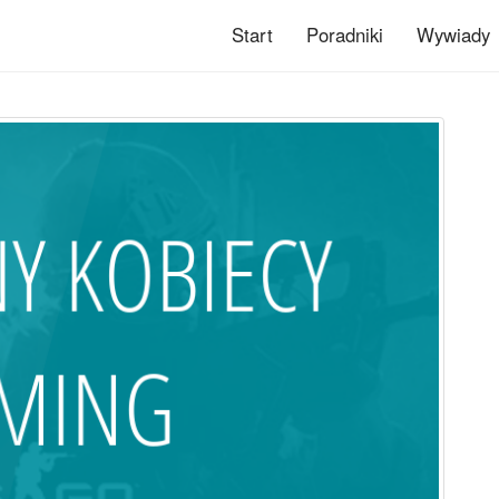
Start
Poradniki
Wywiady