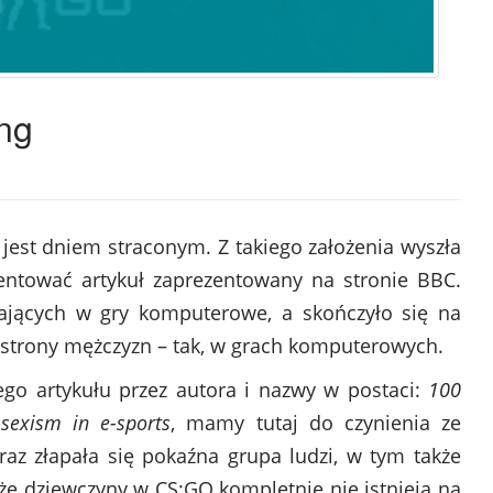
ng
jest dniem straconym. Z takiego założenia wyszła
entować artykuł zaprezentowany na stronie BBC.
ających w gry komputerowe, a skończyło się na
strony mężczyzn – tak, w grach komputerowych.
ego artykułu przez autora i nazwy w postaci:
100
exism in e-sports
, mamy tutaj do czynienia ze
 raz złapała się pokaźna grupa ludzi, w tym także
 że dziewczyny w CS:GO kompletnie nie istnieją na