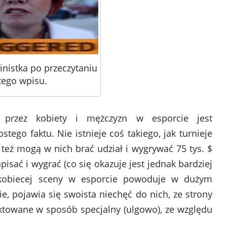
nistka po przeczytaniu
tego wpisu.
 przez kobiety i mężczyzn w esporcie jest
tego faktu. Nie istnieje coś takiego, jak turnieje
 też mogą w nich brać udział i wygrywać 75 tys. $
apisać i wygrać (co się okazuje jest jednak bardziej
ę kobiecej sceny w esporcie powoduje w dużym
zie, pojawia się swoista niechęć do nich, ze strony
raktowane w sposób specjalny (ulgowo), ze względu