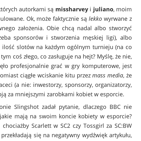
których autorkami są
missharvey
i
juliano
, moim
ulowane. Ok, może faktycznie są
lekko
wyrwane z
ównego założenia. Obie chcą nadal albo stworzyć
zeba sponsorów i stworzenia męskiej ligi), albo
ilość slotów na każdym ogólnym turnieju (na co
 tym coś złego, co zasługuje na hejt? Myślę, że nie,
ęło profesjonalnie grać w gry komputerowe, jest
miast ciągłe wciskanie kitu przez
mass media
, że
ceci (a nie: inwestorzy, sponsorzy, organizatorzy,
oją za mniejszymi zarobkami kobiet w esporcie.
nie Slingshot zadał pytanie, dlaczego BBC nie
 jakie mają na swoim koncie kobiety w esporcie?
 chociażby Scarlett w SC2 czy Tossgirl za SC:BW
 przekładają się na negatywny wydźwięk artykułu,