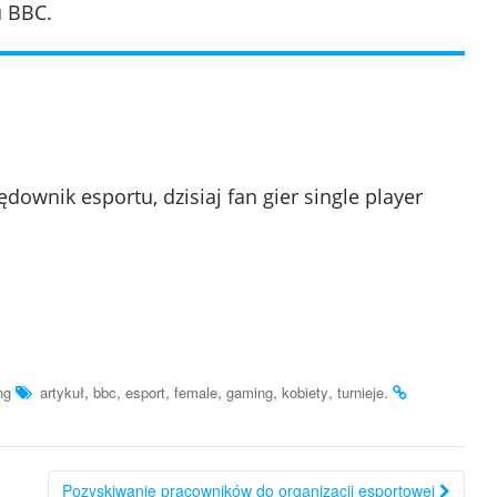
u BBC.
downik esportu, dzisiaj fan gier single player
,
,
,
,
,
,
.
ng
artykuł
bbc
esport
female
gaming
kobiety
turnieje
Pozyskiwanie pracowników do organizacji esportowej