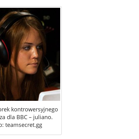
orek kontrowersyjnego
a dla BBC – juliano.
o: teamsecret.gg