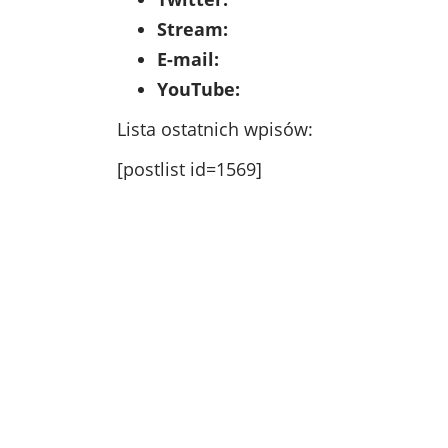
Stream:
E-mail:
YouTube:
Lista ostatnich wpisów:
[postlist id=1569]