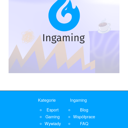
Kategorie
Ingaming
Esport
Blog
Gaming
Współprace
Wywiady
FAQ