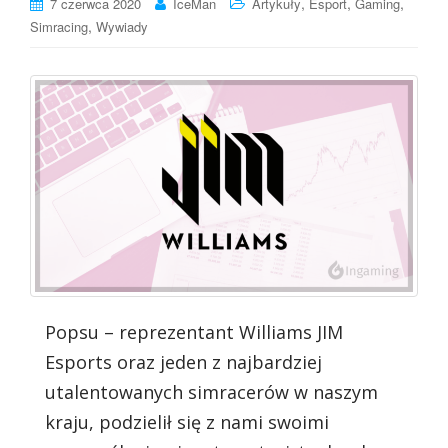
,
,
,
7 czerwca 2020
IceMan
Artykuły
Esport
Gaming
,
Simracing
Wywiady
Popsu – reprezentant Williams JIM
Esports oraz jeden z najbardziej
utalentowanych simracerów w naszym
kraju, podzielił się z nami swoimi