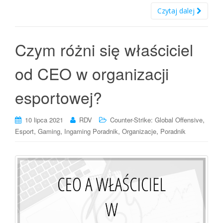
Czytaj dalej
Czym różni się właściciel
od CEO w organizacji
esportowej?
,
10 lipca 2021
RDV
Counter-Strike: Global Offensive
,
,
,
,
Esport
Gaming
Ingaming Poradnik
Organizacje
Poradnik