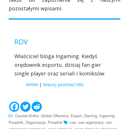
pozostałymi wpisami.
RDV
Właściciel bloga Ingaming. Kiedyś
orędownik esportu, dzisiaj fan gier
single player oraz seriali i komiksów.
WWW
|
Więcej postów(186)
,
,
,
Counter-Strike: Global Offensive
Esport
Gaming
Ingaming
,
,
,
,
Poradnik
Organizacje
Poradnik
ceo
ceo organizacji
ceo
,
,
organizacji esportowej
czym różni się
czym różni się właściciel