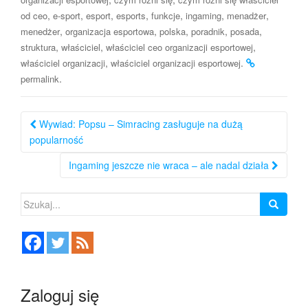
,
,
,
,
,
,
,
od ceo
e-sport
esport
esports
funkcje
ingaming
menadżer
,
,
,
,
,
menedżer
organizacja esportowa
polska
poradnik
posada
,
,
,
struktura
właściciel
właściciel ceo organizacji esportowej
,
.
właściciel organizacji
właściciel organizacji esportowej
.
permalink
Nawigacja
Wywiad: Popsu – Simracing zasługuje na dużą
po
popularność
wpisie
Ingaming jeszcze nie wraca – ale nadal działa
Szukaj:
Zaloguj się