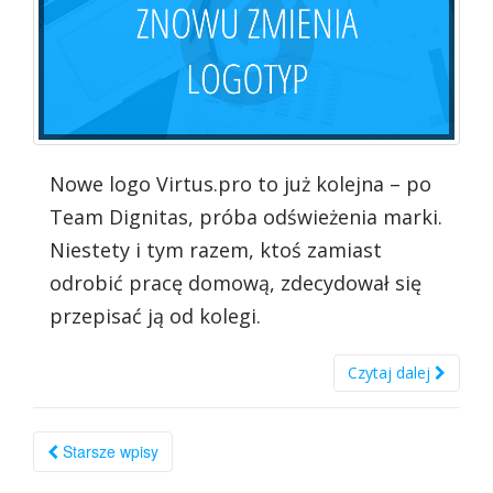
Nowe logo Virtus.pro to już kolejna – po
Team Dignitas, próba odświeżenia marki.
Niestety i tym razem, ktoś zamiast
odrobić pracę domową, zdecydował się
przepisać ją od kolegi.
Czytaj dalej
Nawigacja
Starsze wpisy
po