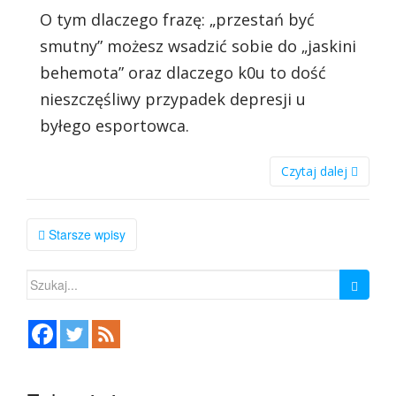
O tym dlaczego frazę: „przestań być
smutny” możesz wsadzić sobie do „jaskini
behemota” oraz dlaczego k0u to dość
nieszczęśliwy przypadek depresji u
byłego esportowca.
Czytaj dalej
Nawigacja
Starsze wpisy
po
Szukaj:
wpisach