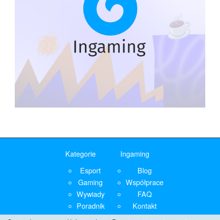
Kategorie
Ingaming
Esport
Blog
Gaming
Współprace
Wywiady
FAQ
Poradnik
Kontakt