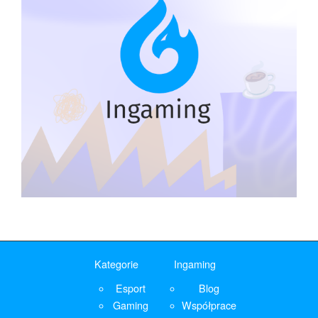
Kategorie
Ingaming
Esport
Blog
Gaming
Współprace