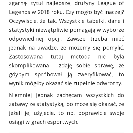
zgarnął tytuł najlepszej drużyny League of
Legends w 2018 roku. Czy mogło być inaczej?
Oczywiście, że tak. Wszystkie tabelki, dane i
statystyki niewątpliwie pomagają w wyborze
odpowiedniej opcji. Zawsze trzeba mieć
jednak na uwadze, że możemy się pomylić.
Zastosowana tutaj metoda nie była
skomplikowana i zdaję sobie sprawę, że
gdybym spróbował ją zweryfikować, to
wynik mógłby okazać się zupełnie odwrotny.
Niemniej jednak zachęcam wszystkich do
zabawy ze statystyką, bo może się okazać, że
jeżeli jej użyjecie, to np. poprawicie swoje
osiągi w grach esportwych.