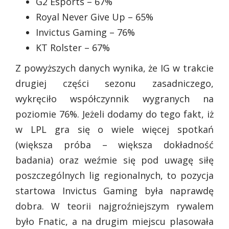
G2 Esports – 67%
Royal Never Give Up – 65%
Invictus Gaming – 76%
KT Rolster – 67%
Z powyższych danych wynika, że IG w trakcie
drugiej części sezonu zasadniczego,
wykręciło współczynnik wygranych na
poziomie 76%. Jeżeli dodamy do tego fakt, iż
w LPL gra się o wiele więcej spotkań
(większa próba – większa dokładność
badania) oraz weźmie się pod uwagę siłę
poszczególnych lig regionalnych, to pozycja
startowa Invictus Gaming była naprawdę
dobra. W teorii najgroźniejszym rywalem
było Fnatic, a na drugim miejscu plasowała