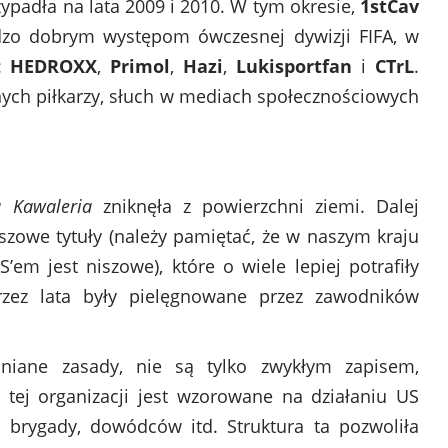
ypadła na lata 2009 i 2010. W tym okresie,
1stCav
rdzo dobrym występom ówczesnej dywizji FIFA, w
k:
HEDROXX
,
Primol
,
Hazi
,
Lukisportfan
i
CTrL
.
ych piłkarzy, słuch w mediach społecznościowych
a Kawaleria
zniknęła z powierzchni ziemi. Dalej
niszowe tytuły (należy pamiętać, że w naszym kraju
’em jest niszowe), które o wiele lepiej potrafiły
rzez lata były pielęgnowane przez zawodników
niane zasady, nie są tylko zwykłym zapisem,
tej organizacji jest wzorowane na działaniu US
brygady, dowódców itd. Struktura ta pozwoliła