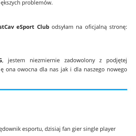
większych problemów.
tCav eSport Club
odsyłam na oficjalną stronę:
G
, jestem niezmiernie zadowolony z podjętej
ię ona owocna dla nas jak i dla naszego nowego
downik esportu, dzisiaj fan gier single player