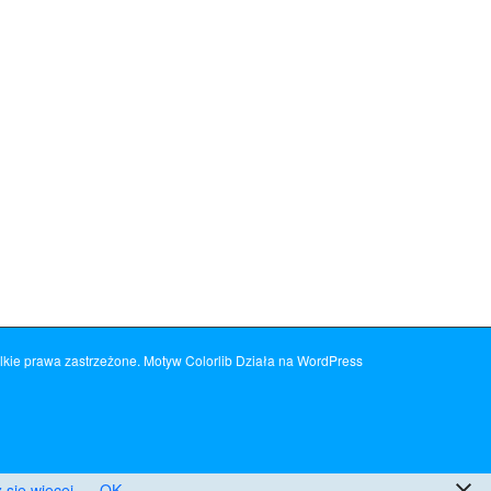
kie prawa zastrzeżone. Motyw
Colorlib
Działa na
WordPress
 się więcej
OK