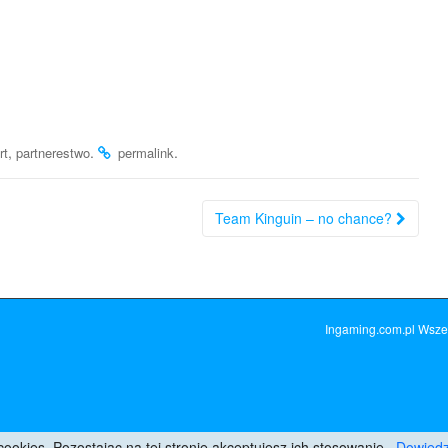
,
.
.
rt
partnerestwo
permalink
Team Kinguin – no chance?
Ingaming.com.pl
Wszel
cookies. Pozostając na tej stronie akceptujesz ich stosowanie.
Dowiedz