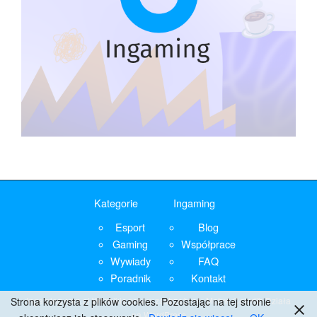
Kategorie
Ingaming
Esport
Blog
Gaming
Współprace
Wywiady
FAQ
Poradnik
Kontakt
Ingaming.com.pl
Wszelkie prawa zastrzeżone. Motyw
Colorlib
Działa
Strona korzysta z plików cookies. Pozostając na tej stronie
na
WordPress