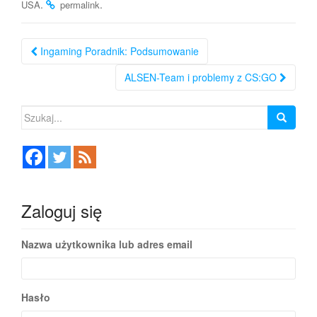
.
.
USA
permalink
Nawigacja
Ingaming Poradnik: Podsumowanie
po
ALSEN-Team i problemy z CS:GO
wpisie
Szukaj:
Zaloguj się
Nazwa użytkownika lub adres email
Hasło