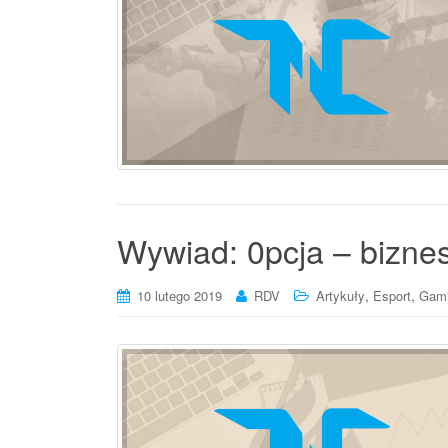
Wywiad: 0pcja – bizne
,
,
10 lutego 2019
RDV
Artykuły
Esport
Gam