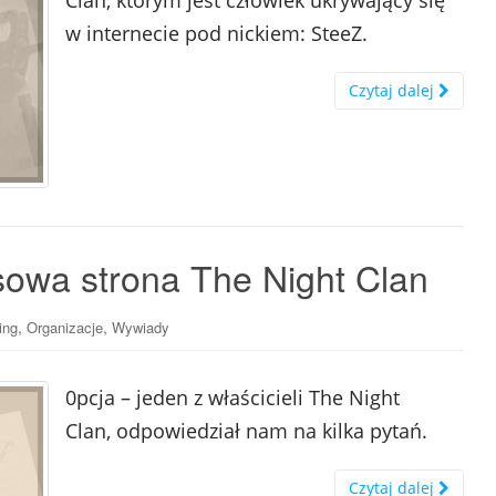
Clan, którym jest człowiek ukrywający się
w internecie pod nickiem: SteeZ.
Czytaj dalej
sowa strona The Night Clan
,
,
ing
Organizacje
Wywiady
0pcja – jeden z właścicieli The Night
Clan, odpowiedział nam na kilka pytań.
Czytaj dalej