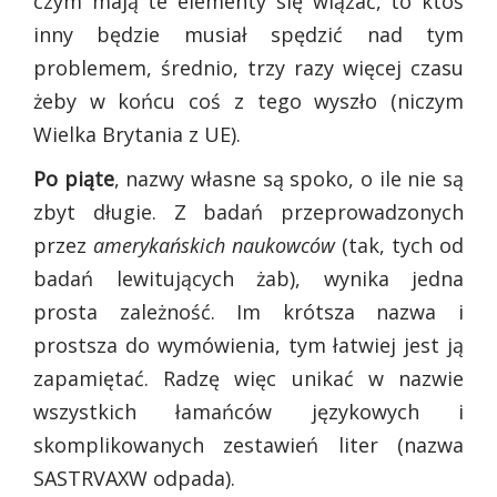
czym mają te elementy się wiązać, to ktoś
inny będzie musiał spędzić nad tym
problemem, średnio, trzy razy więcej czasu
żeby w końcu coś z tego wyszło (niczym
Wielka Brytania z UE).
Po piąte
, nazwy własne są spoko, o ile nie są
zbyt długie. Z badań przeprowadzonych
przez
amerykańskich naukowców
(tak, tych od
badań lewitujących żab), wynika jedna
prosta zależność. Im krótsza nazwa i
prostsza do wymówienia, tym łatwiej jest ją
zapamiętać. Radzę więc unikać w nazwie
wszystkich łamańców językowych i
skomplikowanych zestawień liter (nazwa
SASTRVAXW odpada).