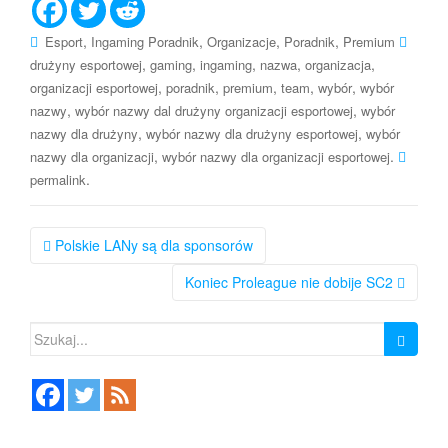
,
,
,
,
Esport
Ingaming Poradnik
Organizacje
Poradnik
Premium
,
,
,
,
,
drużyny esportowej
gaming
ingaming
nazwa
organizacja
,
,
,
,
,
organizacji esportowej
poradnik
premium
team
wybór
wybór
,
,
nazwy
wybór nazwy dal drużyny organizacji esportowej
wybór
,
,
nazwy dla drużyny
wybór nazwy dla drużyny esportowej
wybór
,
.
nazwy dla organizacji
wybór nazwy dla organizacji esportowej
.
permalink
Nawigacja
Polskie LANy są dla sponsorów
po
Koniec Proleague nie dobije SC2
wpisie
Szukaj: