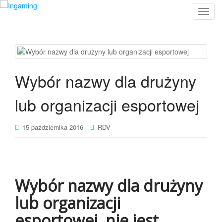
T
o
g
g
l
e
Wybór nazwy dla drużyny
n
a
lub organizacji esportowej
v
i
g
15 października 2016
RDV
a
t
i
o
Wybór nazwy dla drużyny
n
lub organizacji
esportowej, nie jest