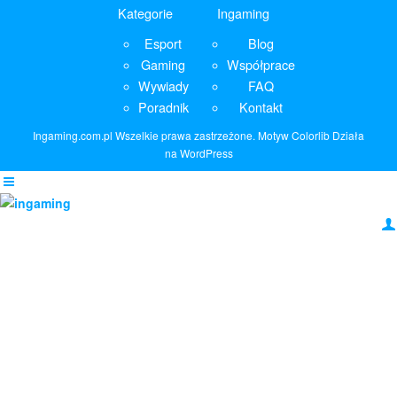
Kategorie
Ingaming
Esport
Blog
Gaming
Współprace
Wywiady
FAQ
Poradnik
Kontakt
Ingaming.com.pl
Wszelkie prawa zastrzeżone. Motyw
Colorlib
Działa
na
WordPress