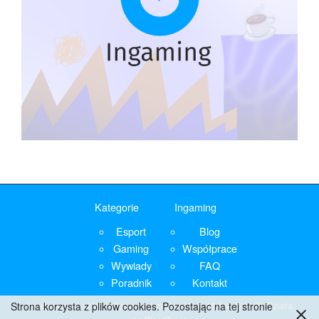
Kategorie
Ingaming
Esport
Blog
Gaming
Współprace
Wywiady
FAQ
Poradnik
Kontakt
Ingaming.com.pl
Wszelkie prawa zastrzeżone. Motyw
Colorlib
Działa
Strona korzysta z plików cookies. Pozostając na tej stronie