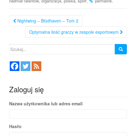
,
,
,
.
.
nadmiar talentów
organizacje
polska
sport
permalink
Nawigacja
Nightwing – Blüdhaven – Tom 2
po
Optymalna ilość graczy w zespole esportowym
wpisie
Szukaj:
Zaloguj się
Nazwa użytkownika lub adres email
Hasło