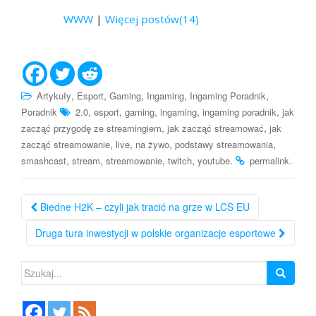
WWW
|
Więcej postów(14)
,
,
,
,
,
Artykuły
Esport
Gaming
Ingaming
Ingaming Poradnik
,
,
,
,
,
Poradnik
2.0
esport
gaming
ingaming
ingaming poradnik
jak
,
,
zacząć przygodę ze streamingiem
jak zacząć streamować
jak
,
,
,
,
zacząć streamowanie
live
na żywo
podstawy streamowania
,
,
,
,
.
.
smashcast
stream
streamowanie
twitch
youtube
permalink
Nawigacja
Biedne H2K – czyli jak tracić na grze w LCS EU
po
Druga tura inwestycji w polskie organizacje esportowe
wpisie
Szukaj: