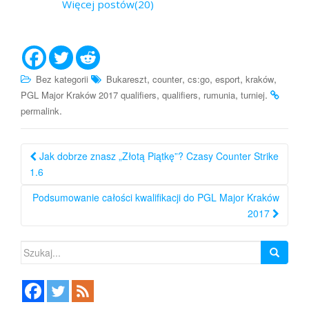
Więcej postów(20)
,
,
,
,
,
Bez kategorii
Bukareszt
counter
cs:go
esport
kraków
,
,
,
.
PGL Major Kraków 2017 qualifiers
qualifiers
rumunia
turniej
.
permalink
Nawigacja
Jak dobrze znasz „Złotą Piątkę”? Czasy Counter Strike
po
1.6
wpisie
Podsumowanie całości kwalifikacji do PGL Major Kraków
2017
Szukaj: