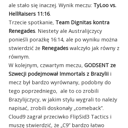
ale stało się inaczej. Wynik meczu:
TyLoo vs.
HellRaisers 11:16
.
Trzecie spotkanie,
Team Dignitas kontra
Renegades
. Niestety ale Australijczycy
ponieśli porażkę 16:14, ale po wyniku można
stwierdzić że
Renegades
walczyło jak równy z
równym.
W kolejnym, czwartym meczu,
GODSENT ze
Szwecji podejmował Immortals z Brazylii
i
mecz był bardzo wyrównany, podobny do
tego poprzedniego, ale to co zrobili
Brazylijczycy, w jakim stylu wygrali to należy
napisać, zrobili doskonały „comeback”.
Cloud9 zagrał przeciwko FlipSid3 Tactics i
muszę stwierdzić, że „C9” bardzo łatwo