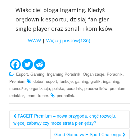
Właściciel bloga Ingaming. Kiedyś
orędownik esportu, dzisiaj fan gier
single player oraz seriali i komiksów.
WWW
|
Więcej postów(186)
,
,
,
,
,
Esport
Gaming
Ingaming Poradnik
Organizacje
Poradnik
,
,
,
,
,
,
Premium
dobór
esport
funkcje
gaming
grafik
ingaming
,
,
,
,
,
,
menedżer
organizacja
polska
poradnik
pracowników
premium
,
,
.
.
redaktor
team
trener
permalink
Nawigacja
FACEIT Premium – nowa przygoda, chęć rozwoju,
po
więcej zabawy czy może strata pieniędzy?
wpisie
Good Game vs E-Sport Challenge