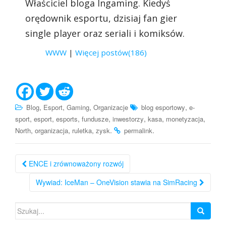
Właściciel bloga Ingaming. Kiedyś
orędownik esportu, dzisiaj fan gier
single player oraz seriali i komiksów.
WWW
|
Więcej postów(186)
,
,
,
,
Blog
Esport
Gaming
Organizacje
blog esportowy
e-
,
,
,
,
,
,
,
sport
esport
esports
fundusze
inwestorzy
kasa
monetyzacja
,
,
,
.
.
North
organizacja
ruletka
zysk
permalink
Nawigacja
ENCE i zrównoważony rozwój
po
Wywiad: IceMan – OneVision stawia na SimRacing
wpisie
Szukaj: