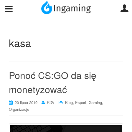
kasa
Ponoć CS:GO da się
monetyzować
,
,
,
20 lipca 2019
RDV
Blog
Esport
Gaming
Organizacje