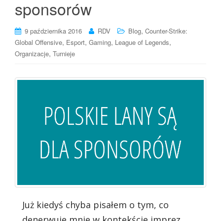
sponsorów
,
9 października 2016
RDV
Blog
Counter-Strike:
,
,
,
,
Global Offensive
Esport
Gaming
League of Legends
,
Organizacje
Turnieje
Już kiedyś chyba pisałem o tym, co
denerwuje mnie w kontekście imprez