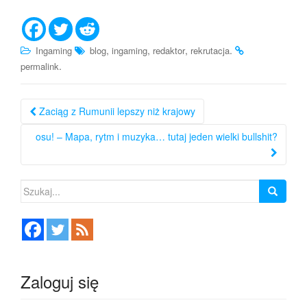
,
,
,
.
Ingaming
blog
ingaming
redaktor
rekrutacja
.
permalink
Nawigacja
Zaciąg z Rumunii lepszy niż krajowy
po
osu! – Mapa, rytm i muzyka… tutaj jeden wielki bullshit?
wpisie
Szukaj:
Zaloguj się