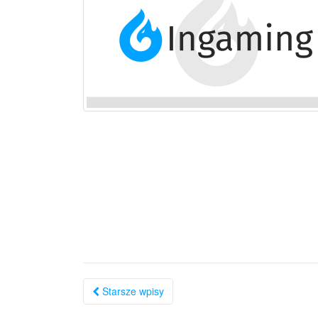
Nawigacja
Starsze wpisy
po