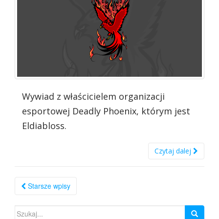
Wywiad z właścicielem organizacji
esportowej Deadly Phoenix, którym jest
Eldiabloss.
Czytaj dalej
Nawigacja
Starsze wpisy
po
Szukaj: