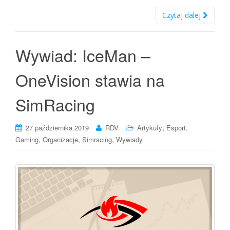
Czytaj dalej
Wywiad: IceMan –
OneVision stawia na
SimRacing
,
,
27 października 2019
RDV
Artykuły
Esport
,
,
,
Gaming
Organizacje
Simracing
Wywiady