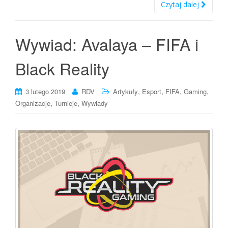
Czytaj dalej
Wywiad: Avalaya – FIFA i
Black Reality
,
,
,
,
3 lutego 2019
RDV
Artykuły
Esport
FIFA
Gaming
,
,
Organizacje
Turnieje
Wywiady