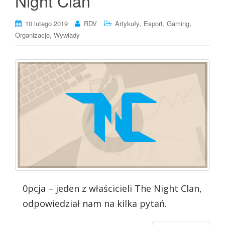
Night Clan
,
,
,
10 lutego 2019
RDV
Artykuły
Esport
Gaming
,
Organizacje
Wywiady
0pcja – jeden z właścicieli The Night Clan,
odpowiedział nam na kilka pytań.