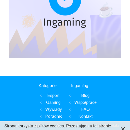
Kategorie
Ingaming
Esport
Blog
Gaming
Współprace
Wywiady
FAQ
Poradnik
Kontakt
Strona korzysta z plików cookies. Pozostając na tej stronie
Ingaming.com.pl
Wszelkie prawa zastrzeżone. Motyw
Colorlib
Działa