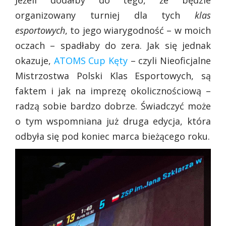
Jeżeli dodałby do tego, że będzie
organizowany turniej dla tych
klas
esportowych
, to jego wiarygodność – w moich
oczach – spadłaby do zera. Jak się jednak
okazuje,
ATOMS Cup Kęty
– czyli Nieoficjalne
Mistrzostwa Polski Klas Esportowych, są
faktem i jak na imprezę okolicznościową –
radzą sobie bardzo dobrze. Świadczyć może
o tym wspomniana już druga edycja, która
odbyła się pod koniec marca bieżącego roku.