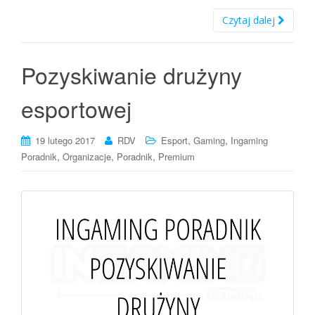
Czytaj dalej
Pozyskiwanie drużyny
esportowej
,
,
19 lutego 2017
RDV
Esport
Gaming
Ingaming
,
,
,
Poradnik
Organizacje
Poradnik
Premium