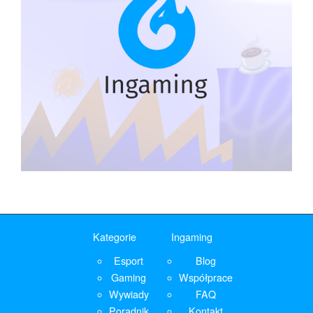
Kategorie
Ingaming
Esport
Blog
Gaming
Współprace
Wywiady
FAQ
Poradnik
Kontakt